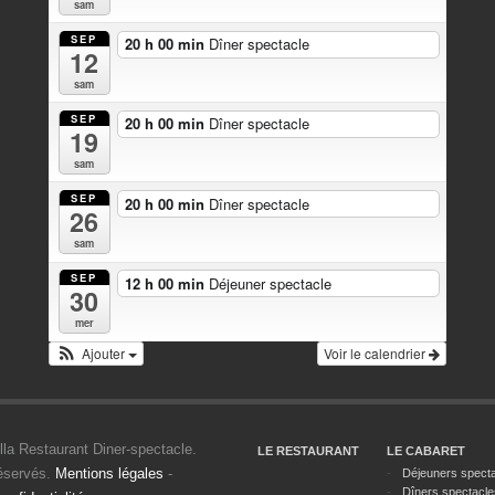
sam
SEP
20 h 00 min
Dîner spectacle
12
sam
SEP
20 h 00 min
Dîner spectacle
19
sam
SEP
20 h 00 min
Dîner spectacle
26
sam
SEP
12 h 00 min
Déjeuner spectacle
30
mer
Ajouter
Voir le calendrier
lla Restaurant Diner-spectacle.
LE RESTAURANT
LE CABARET
réservés.
Mentions légales
-
Déjeuners specta
Dîners spectacle