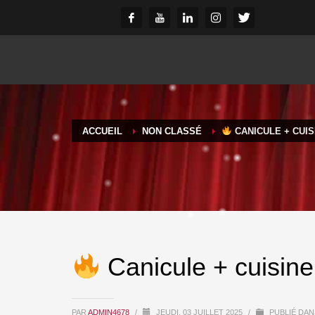
ACCUEIL
NON CLASSÉ
CANICULE + CUIS
Canicule + cuisine
PAR
ADMIN4678
/
JEUDI, 03 JUILLET 2025
/
PUBLIÉ DAN