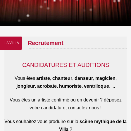
Recrutement
LA VILLA
CANDIDATURES ET AUDITIONS
Vous êtes
artiste
,
chanteur
,
danseur
,
magicien
,
jongleur
,
acrobate
,
humoriste,
ventriloque
, ...
Vous êtes un artiste confirmé ou en devenir ? déposez
votre candidature, contactez nous !
Vous souhaitez vous produire sur la
scène mythique de la
Villa
?