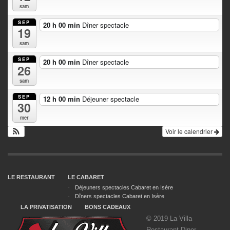
sam
SEP
20 h 00 min
Dîner spectacle
19
sam
SEP
20 h 00 min
Dîner spectacle
26
sam
SEP
12 h 00 min
Déjeuner spectacle
30
mer
Voir le calendrier
LE RESTAURANT
LE CABARET
Déjeuners spectacles Cabaret en Isère
Dîners spectacles Cabaret en Isère
LA PRIVATISATION
BONS CADEAUX
© 2019 La Villa
Restaurant Diner-