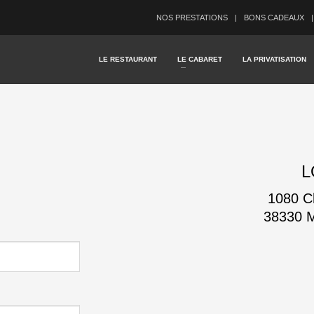
NOS PRESTATIONS
BONS CADEAUX
LE RESTAURANT
LE CABARET
LA PRIVATISATION
L
1080 Ch
38330 M